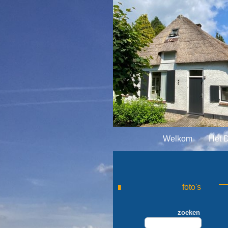
Welkom
Het 
foto's
zoeken