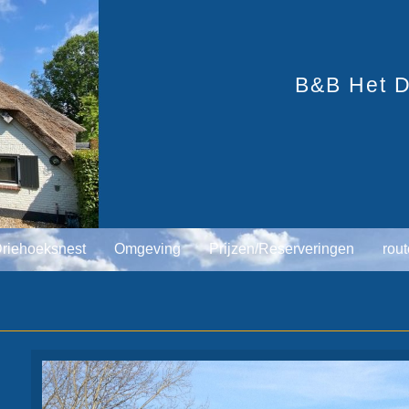
B&B Het D
Driehoeksnest
Omgeving
Prijzen/Reserveringen
rout