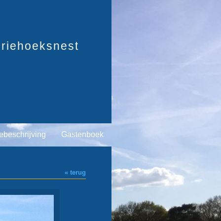
riehoeksnest
ebeschrijving
Gastenboek
« terug