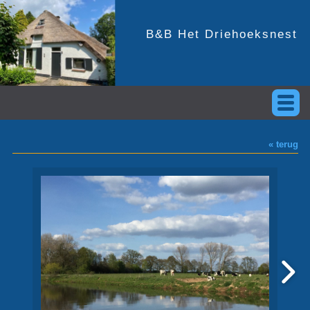
B&B Het Driehoeksnest
« terug