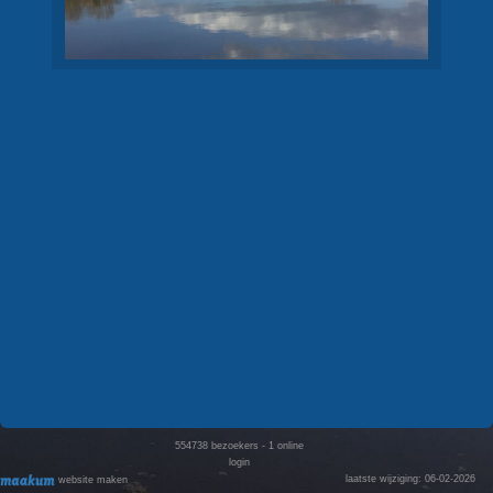
554738
bezoekers - 1 online
login
laatste wijziging: 06-02-2026
website maken